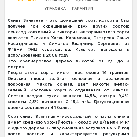
ОПИСАНИЕ
ОТЗЫВЫ (0)
ДОСТАВКА
ОПЛАТА
УПАКОВКА
ГАРАНТИЯ
Слива Занятная – это домашний сорт, который был
получен при скрещивании двух других сортов:
Ренклод колхозный и Виктория. Авторами этого сорта
являются Еникеев Хасан Каримович, Сатарова Санья
Насатдиновна и Симонов Владимир Сергеевич из
ФГБНУ ФНЦ садоводства. Культура допущена к
использованию в 2008 году.
Это среднерослое дерево высотой от 2,5 до 3
метров.
Плоды этого сорта имеют вес около 16 граммов.
Окраска плода зелёная основная и оранжевая
покровная. Мякоть сочная, цвет мякоти жёлто-
зелёный. Косточка хорошо отделяется от мякоти.
Состав плодов: сухих веществ 14,5%, сахара 9,4%,
кислоты 2,5%, витамина C 15,4 мг%. Дегустационная
оценка составляет 4,1 балла.
Сорт сливы Занятная универсальный по назначению и
имеет среднюю урожайность – около 80 ц/га или 14 кг
с одного дерева. В плодоношение вступает на 3-й год
после посадки и характеризуется регулярным