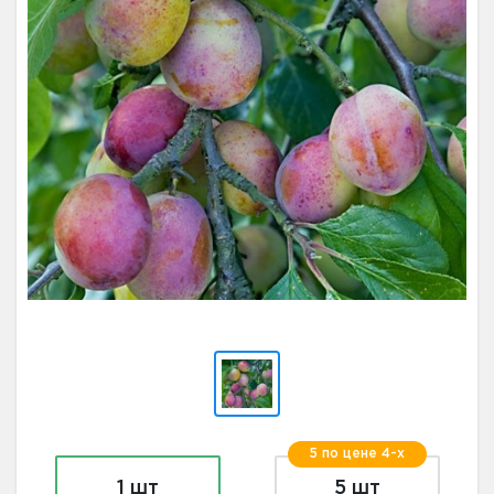
5 по цене 4-х
1 шт
5 шт