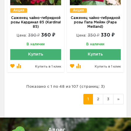
Акция
Акция
Саженец чайно-гибридной
Саженец чайно-гибридной
розы Кардинал 85 (Kardinal
розы Папа Мейян (Papa
85)
Meilland)
360 ₽
330 ₽
390 ₽
350 ₽
Цена:
Цена:
В наличии
В наличии
Купить
Купить
Купить в 1 клик
Купить в 1 клик
Показано с 1 по 48 из 107 (страниц: 3)
1
2
3
»
Адрес