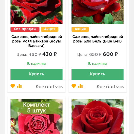
Хит продаж
Акция
Акция
Саженец чайно-гибридной
Саженец чайно-гибридной
розы Роял Баккара (Royal
розы Блю Бель (Blue Bell)
Baccara)
430 ₽
600 ₽
460 ₽
650 ₽
Цена:
Цена:
В наличии
В наличии
Купить
Купить
Купить в 1 клик
Купить в 1 клик