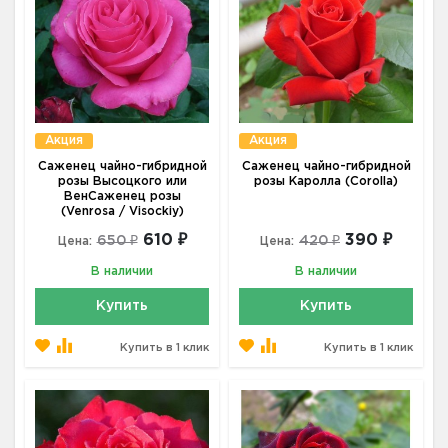
Акция
Акция
Саженец чайно-гибридной
Саженец чайно-гибридной
розы Высоцкого или
розы Каролла (Corolla)
ВенСаженец розы
(Venrosa / Visockiy)
610 ₽
390 ₽
650 ₽
420 ₽
Цена:
Цена:
В наличии
В наличии
Купить
Купить
Купить в 1 клик
Купить в 1 клик