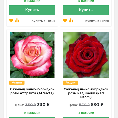
В наличии
В наличии
Купить
Купить
Купить в 1 клик
Купить в 1 клик
Акция
Акция
Саженец чайно-гибридной
Саженец чайно-гибридной
розы Аттракта (Attracta)
розы Ред Наоми (Red
Naomi)
330 ₽
530 ₽
350 ₽
570 ₽
Цена:
Цена:
В наличии
В наличии