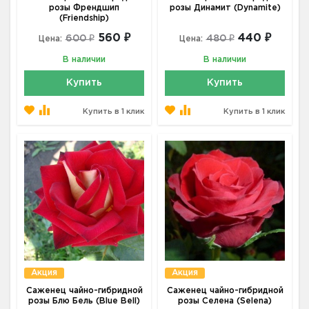
розы Френдшип
розы Динамит (Dynamite)
(Friendship)
560 ₽
440 ₽
600 ₽
480 ₽
Цена:
Цена:
В наличии
В наличии
Купить
Купить
Купить в 1 клик
Купить в 1 клик
Акция
Акция
Саженец чайно-гибридной
Саженец чайно-гибридной
розы Блю Бель (Blue Bell)
розы Селена (Selena)