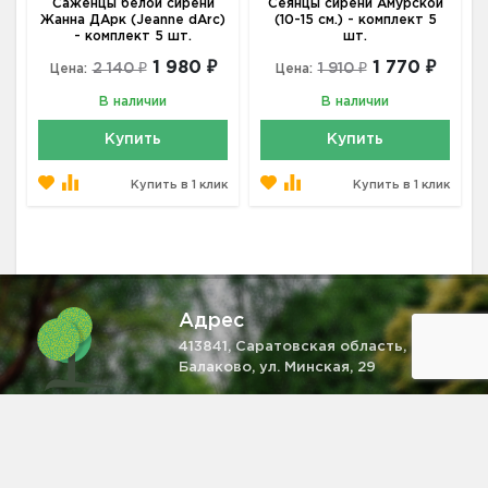
Саженцы белой сирени
Сеянцы сирени Амурской
Жанна ДАрк (Jeanne dArc)
(10-15 см.) - комплект 5
- комплект 5 шт.
шт.
1 980 ₽
1 770 ₽
2 140 ₽
1 910 ₽
Цена:
Цена:
В наличии
В наличии
Купить
Купить
Купить в 1 клик
Купить в 1 клик
Адрес
413841, Саратовская область, г.
Балаково, ул. Минская, 29
Телефон
+7 (931) 521-28-81
Email