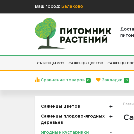
Ваш город:
Балаково
Доста
питом
САЖЕНЦЫ РОЗ
САЖЕНЦЫ ЦВЕТОВ
САЖЕНЦЫ ПЛО
Сравнение товаров
Закладки
0
0
Главн
Саженцы цветов
Са
Саженцы плодово-ягодных
деревьев
Ягодные кустарники