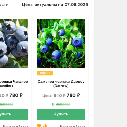
ости
Цены актуальны на 07.08.2026
Акция
ерники Чандлер
Саженец черники Дарроу
handler)
(Darrow)
780 ₽
780 ₽
50 ₽
840 ₽
Цена:
наличии
В наличии
упить
Купить
Купить в 1 клик
Купить в 1 клик