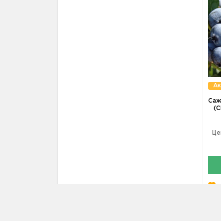
Ак
Саж
(C
Це