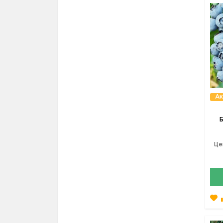
Ак
Б
Це