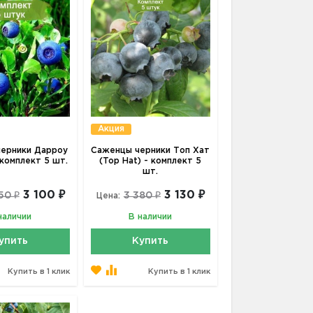
Акция
ерники Дарроу
Саженцы черники Топ Хат
 комплект 5 шт.
(Top Hat) - комплект 5
шт.
3 100 ₽
3 130 ₽
50 ₽
3 380 ₽
Цена:
наличии
В наличии
упить
Купить
Купить в 1 клик
Купить в 1 клик