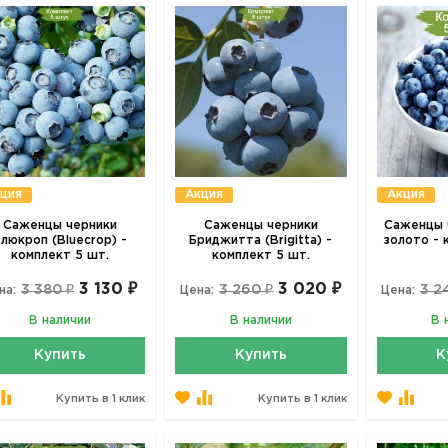
ция
Акция
Акция
Саженцы черники
Саженцы черники
Саженцы 
люкроп (Bluecrop) -
Бриджитта (Brigitta) -
золото - 
комплект 5 шт.
комплект 5 шт.
3 130 ₽
3 020 ₽
3 380 ₽
3 260 ₽
3 2
на:
Цена:
Цена:
В наличии
В наличии
В 
Купить
Купить
К
Купить в 1 клик
Купить в 1 клик