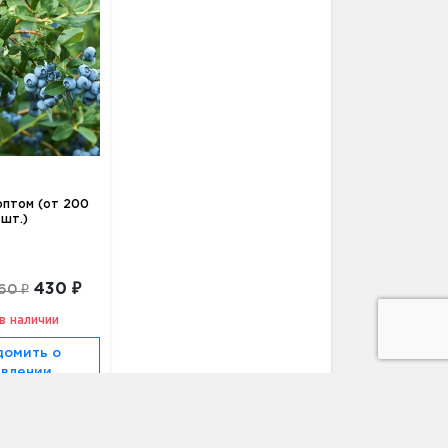
оптом (от 200
шт.)
430 ₽
60 ₽
в наличии
домить о
явлении