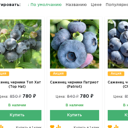
ировать:
↓
По умолчанию
Названию
Цене
Популярн
ция
Акция
Акция
енец черники Топ Хат
Саженец черники Патриот
Саженец ч
(Top Hat)
(Patriot)
(C
780 ₽
780 ₽
850 ₽
840 ₽
8
Цена:
Цена:
Цена:
В наличии
В наличии
В 
Купить
Купить
К
Купить в 1 клик
Купить в 1 клик