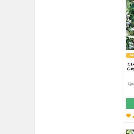
Ак
Са
(Le
Це