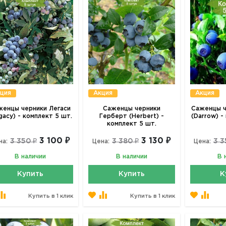
ция
Акция
Акция
женцы черники Легаси
Саженцы черники
Саженцы ч
gacy) - комплект 5 шт.
Герберт (Herbert) -
(Darrow) -
комплект 5 шт.
3 100 ₽
3 130 ₽
3 350 ₽
3 380 ₽
3 3
на:
Цена:
Цена:
В наличии
В наличии
В 
Купить
Купить
К
Купить в 1 клик
Купить в 1 клик