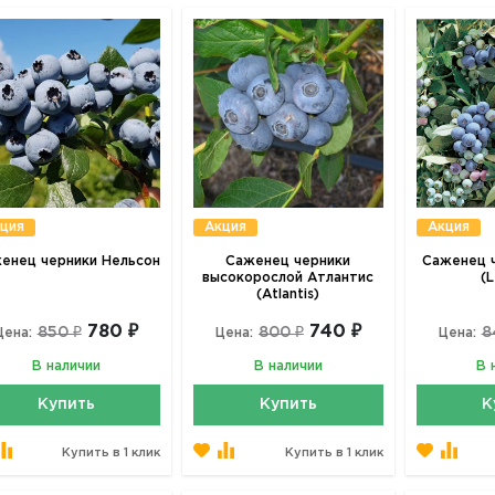
ция
Акция
Акция
енец черники Нельсон
Саженец черники
Саженец ч
высокорослой Атлантис
(
(Atlantis)
780 ₽
740 ₽
850 ₽
800 ₽
8
Цена:
Цена:
Цена:
В наличии
В наличии
В 
Купить
Купить
К
Купить в 1 клик
Купить в 1 клик