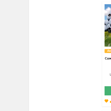
Ак
Саж