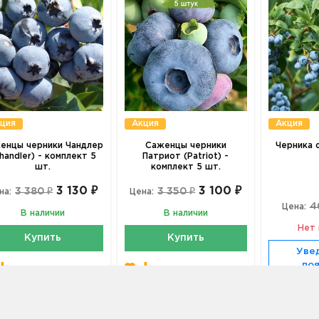
ция
Акция
Акция
енцы черники Чандлер
Саженцы черники
Черника 
handler) - комплект 5
Патриот (Patriot) -
шт.
комплект 5 шт.
3 130 ₽
3 100 ₽
3 380 ₽
3 350 ₽
на:
Цена:
4
Цена:
В наличии
В наличии
Нет 
Купить
Купить
Уве
по
Купить в 1 клик
Купить в 1 клик