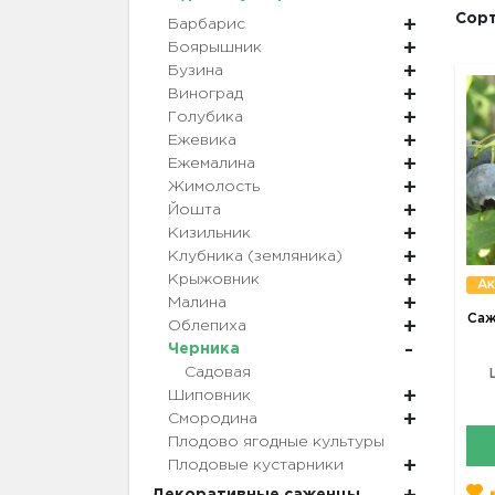
Сорт
Барбарис
Боярышник
Бузина
Виноград
Голубика
Ежевика
Ежемалина
Жимолость
Йошта
Кизильник
Клубника (земляника)
Крыжовник
Ак
Малина
Саж
Облепиха
Черника
Садовая
Шиповник
Смородина
Плодово ягодные культуры
Плодовые кустарники