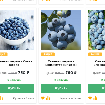
ция
Акция
Акция
женец черники Синее
Саженец черники
Сажен
золото
Бриджитта (Brigitta)
Блюкро
750 ₽
760 ₽
810 ₽
820 ₽
8
Цена:
Цена:
Цена:
В наличии
В наличии
В 
Купить
Купить
К
Купить в 1 клик
Купить в 1 клик