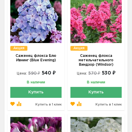
Акция
Акция
Саженец флокса Блю
Саженец флокса
Ивнинг (Blue Evening)
метельчательного
Виндзор (Windsor)
540 ₽
530 ₽
590 ₽
570 ₽
Цена:
Цена:
В наличии
В наличии
Купить
Купить
Купить в 1 клик
Купить в 1 клик