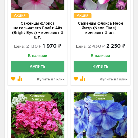
Акция
Акция
Саженцы флокса
Саженцы флокса Неон
метельчатего Брайт Айз
Флэр (Neon Flare) -
(Bright Eyes) - комплект 5
комплект 5 шт.
шт.
1 970 ₽
2 250 ₽
2 130 ₽
2 430 ₽
Цена:
Цена:
В наличии
В наличии
Купить
Купить
Купить в 1 клик
Купить в 1 клик