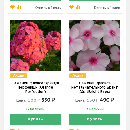
Купить в 1 клик
Купить в 1 клик
Акция
Акция
Саженец флокса Ориндж
Саженец флокса
Перфекшн (Orange
метельчательного Брайт
Perfection)
Айз (Bright Eyes)
550 ₽
490 ₽
600 ₽
530 ₽
Цена:
Цена:
В наличии
В наличии
Купить
Купить