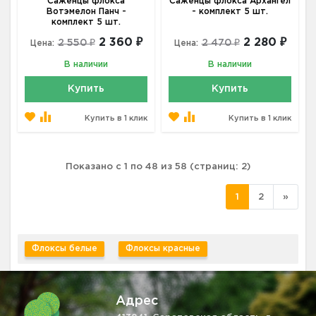
Саженцы флокса
Саженцы флокса Архангел
Вотэмелон Панч -
- комплект 5 шт.
комплект 5 шт.
2 360 ₽
2 280 ₽
2 550 ₽
2 470 ₽
Цена:
Цена:
В наличии
В наличии
Купить
Купить
Купить в 1 клик
Купить в 1 клик
Показано с 1 по 48 из 58 (страниц: 2)
1
2
»
Флоксы белые
Флоксы красные
Адрес