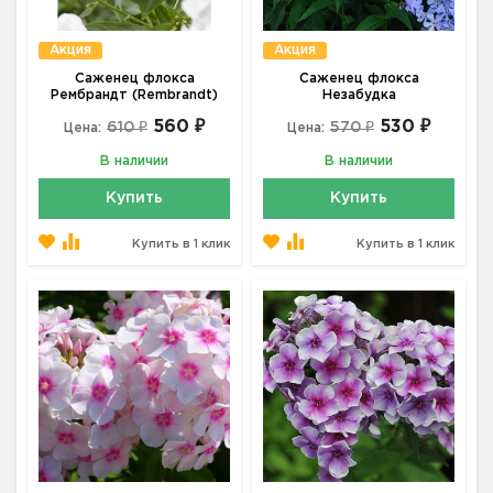
Акция
Акция
Саженец флокса
Саженец флокса
Рембрандт (Rembrandt)
Незабудка
560 ₽
530 ₽
610 ₽
570 ₽
Цена:
Цена:
В наличии
В наличии
Купить
Купить
Купить в 1 клик
Купить в 1 клик