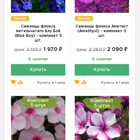
Акция
Акция
Саженцы флокса
Саженцы флокса Аметист
метельчатего Блу Бой
(Amethyst) - комплект 5
(Blue Boy) - комплект 5
шт.
шт.
1 970 ₽
2 090 ₽
2 130 ₽
2 260 ₽
Цена:
Цена:
В наличии
В наличии
Купить
Купить
Купить в 1 клик
Купить в 1 клик