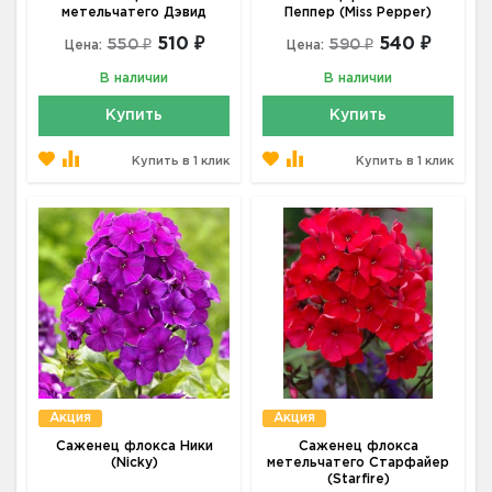
метельчатего Дэвид
Пеппер (Miss Pepper)
510 ₽
540 ₽
550 ₽
590 ₽
Цена:
Цена:
В наличии
В наличии
Купить
Купить
Купить в 1 клик
Купить в 1 клик
Акция
Акция
Саженец флокса Ники
Саженец флокса
(Nicky)
метельчатего Старфайер
(Starfire)