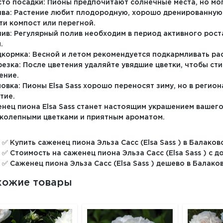
сто посадки: Пионы предпочитают солнечные места, но мог
чва: Растение любит плодородную, хорошо дренированную
ти компост или перегной.
лив: Регулярный полив необходим в период активного рост
.
дкормка: Весной и летом рекомендуется подкармливать р
резка: После цветения удаляйте увядшие цветки, чтобы ст
ение.
мовка: Пионы Elsa Sass хорошо переносят зиму, но в регио
тие.
нец пиона Elsa Sass станет настоящим украшением вашего
колепными цветками и приятным ароматом.
✅ Купить саженец пиона Эльза Сасс (Elsa Sass ) в Балаков
✅ Стоимость на саженец пиона Эльза Сасс (Elsa Sass ) с д
✅ Саженец пиона Эльза Сасс (Elsa Sass ) дешево в Балако
хожие товары