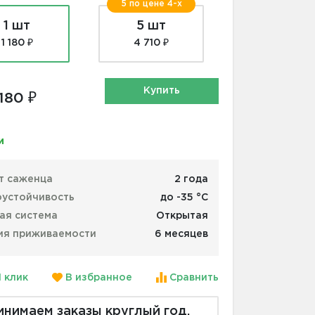
5 по цене 4-х
1 шт
5 шт
1 180 ₽
4 710 ₽
Купить
 180 ₽
и
т саженца
2 года
устойчивость
до -35 °С
ая система
Открытая
ия приживаемости
6 месяцев
1 клик
В избранное
Сравнить
инимаем заказы круглый год.