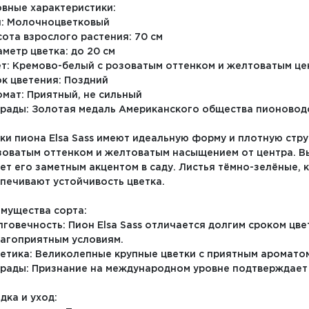
вные характеристики:
п: Молочноцветковый
сота взрослого растения: 70 см
аметр цветка: до 20 см
ет: Кремово-белый с розоватым оттенком и желтоватым ц
ок цветения: Поздний
омат: Приятный, не сильный
грады: Золотая медаль Американского общества пионоводо
ки пиона Elsa Sass имеют идеальную форму и плотную стру
зоватым оттенком и желтоватым насыщением от центра. Вы
ет его заметным акцентом в саду. Листья тёмно-зелёные, 
печивают устойчивость цветка.
мущества сорта:
лговечность: Пион Elsa Sass отличается долгим сроком цве
агоприятным условиям.
тетика: Великолепные крупные цветки с приятным ароматом
грады: Признание на международном уровне подтверждает 
дка и уход: