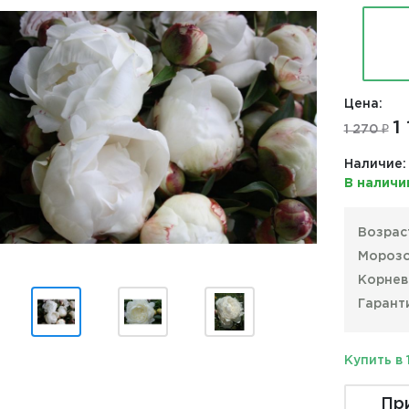
Цена:
1
1 270 ₽
Наличие:
В наличи
Возрас
Морозо
Корнев
Гарант
Купить в 
Пр