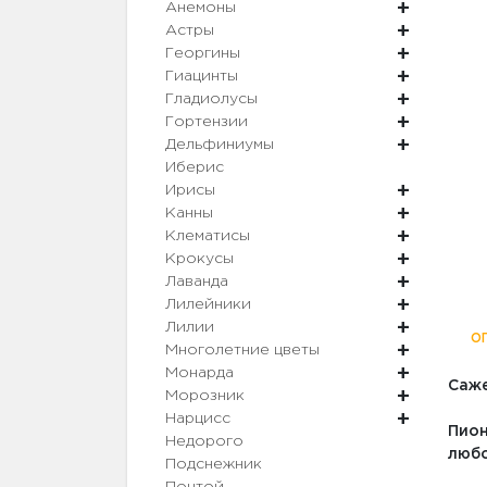
Анемоны
Астры
Георгины
Гиацинты
Гладиолусы
Гортензии
Дельфиниумы
Иберис
Ирисы
Канны
Клематисы
Крокусы
Лаванда
Лилейники
Лилии
О
Многолетние цветы
Монарда
Саже
Морозник
Нарцисс
Пион
Недорого
любо
Подснежник