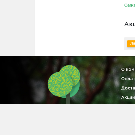
Саже
Акц
Ли
О ком
Опла
Доста
Акции
Гаран
Опто
Конта