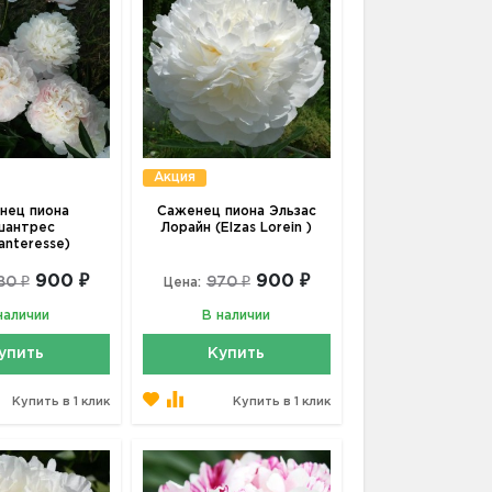
Акция
нец пиона
Саженец пиона Эльзас
шантрес
Лорайн (Elzas Lorein )
anteresse)
900 ₽
900 ₽
80 ₽
970 ₽
Цена:
наличии
В наличии
упить
Купить
Купить в 1 клик
Купить в 1 клик