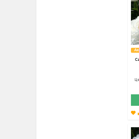
Ак
С
Це