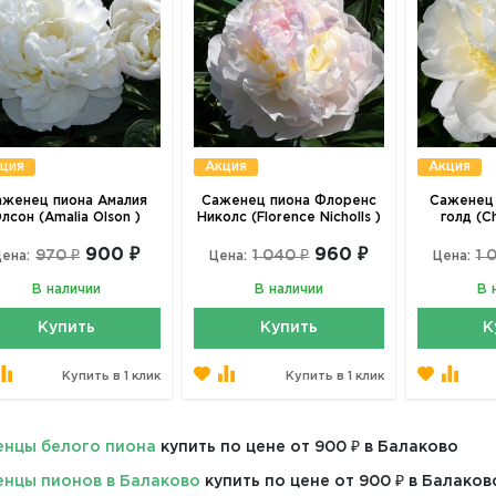
ция
Акция
Акция
аженец пиона Амалия
Саженец пиона Флоренс
Саженец 
лсон (Amalia Olson )
Николс (Florence Nicholls )
голд (C
900 ₽
960 ₽
970 ₽
1 040 ₽
1 
ена:
Цена:
Цена:
В наличии
В наличии
В 
Купить
Купить
К
Купить в 1 клик
Купить в 1 клик
нцы белого пиона
купить по цене от 900 ₽ в Балаково
нцы пионов в Балаково
купить по цене от 900 ₽ в Балаков