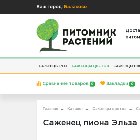
Ваш город:
Балаково
Доста
питом
САЖЕНЦЫ РОЗ
САЖЕНЦЫ ЦВЕТОВ
САЖЕНЦЫ ПЛ
Сравнение товаров
Закладки
0
0
Главная
Каталог
Саженцы цветов
С
Саженец пиона Эльза С