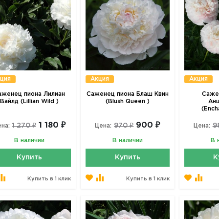
ция
Акция
Акция
аженец пиона Лилиан
Саженец пиона Блаш Квин
Саже
Вайлд (Lillian Wild )
(Blush Queen )
Ан
(Ench
1 180 ₽
900 ₽
1 270 ₽
970 ₽
9
на:
Цена:
Цена:
В наличии
В наличии
В 
Купить
Купить
К
Купить в 1 клик
Купить в 1 клик