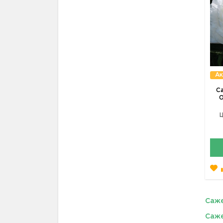
Ак
С
О
Ц
Саже
Саже