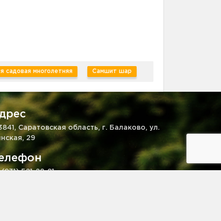
я садовая многолетняя
Самшит шар
дрес
3841, Саратовская область, г. Балаково, ул.
нская, 29
елефон
 (931) 521-28-81
mail
kaz@pitomnik-rastenij.ru