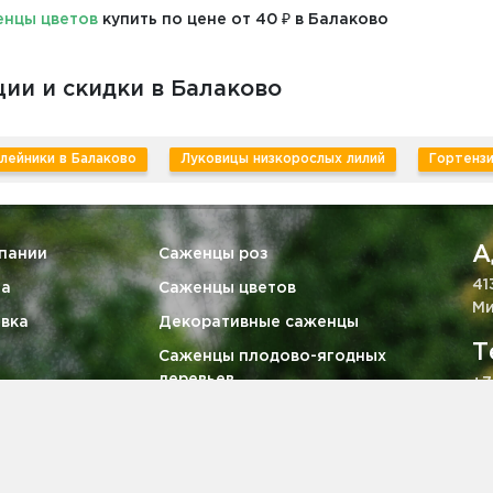
нцы цветов
купить по цене от 40 ₽ в Балаково
ии и скидки в Балаково
лейники в Балаково
Луковицы низкорослых лилий
Гортензи
А
пании
Саженцы роз
41
та
Саженцы цветов
Ми
вка
Декоративные саженцы
Т
Саженцы плодово-ягодных
деревьев
+7
тия
Ягодные кустарники
E
викам
Саженцы хвойных деревьев
za
кты