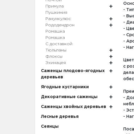
Почтой
Осно
Примула
- Ти
Пушкиния
- Вы
Ранункулюс
- Ди
Рододендрон
- Цв
Ромашка
- Ср
Ромашка
- Ар
С доставкой
- На
Тюльпаны
Флоксы
Цвет
Эхинацея
с ро
Саженцы плодово-ягодных
дела
деревьев
обес
Ягодные кустарники
Преи
Декоративные саженцы
- До
небл
Саженцы хвойных деревьев
- Эс
Лесные деревья
- На
Сеянцы
Поса