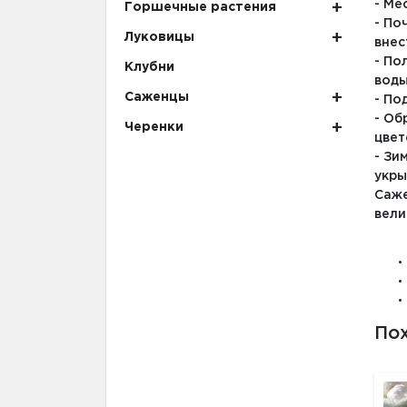
- Ме
Горшечные растения
- По
Луковицы
внес
- По
Клубни
воды
Саженцы
- По
- Об
Черенки
цвет
- Зи
укры
Саже
вели
По