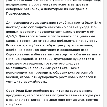
учитывать климатические условия региона. Например,
позднеспелые сорта могут не успеть вызреть в
северных регионах, а некоторые из них даже в
Подмосковье.
Для успешного выращивания голубики сорта Эрли Блю
необходимо соблюдать несколько правил ухода. Во-
первых, растение предпочитает кислую почву с pH
4,5-5,5. Для этого можно использовать специальные
кислые торфяные смеси или добавлять в почву серу.
Во-вторых, голубика требует регулярного полива,
особенно в период цветения и созревания ягод.
Однако важно избегать застоя воды, чтобы не вызвать
гниение корней. В-третьих, кустарник нуждается в
хорошем освещении, поэтому его следует
высаживать на солнечных участках. Также
рекомендуется проводить обрезку кустов ранней
весной, чтобы стимулировать рост новых побегов и
улучшить урожайность.
Сорт Эрли Блю особенно ценится за свою раннюю
продукцию, что позволяет получать свежие ягоды уже
в начале лета, когда на рынке еще нет других сортов
голубики.