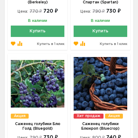
(Berkeley)
Спартан (Spartan)
720 ₽
730 ₽
770 ₽
790 ₽
Цена:
Цена:
В наличии
В наличии
Купить
Купить
Купить в 1 клик
Купить в 1 клик
Акция
Хит продаж
Акция
Саженец голубики Блю
Саженец голубики
Голд (Bluegold)
Блюкроп (Bluecrop)
730 ₽
740 ₽
790 ₽
800 ₽
Цена:
Цена: