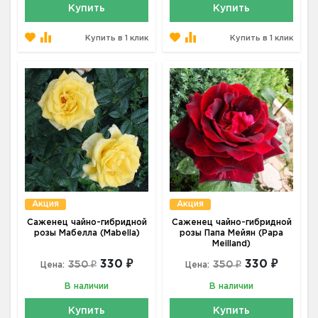
Купить
Купить
Купить в 1 клик
Купить в 1 клик
Акция
Акция
Саженец чайно-гибридной
Саженец чайно-гибридной
розы Мабелла (Mabella)
розы Папа Мейян (Papa
Meilland)
330 ₽
330 ₽
350 ₽
350 ₽
Цена:
Цена:
В наличии
В наличии
Купить
Купить