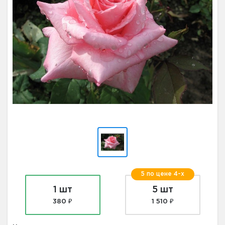
5 по цене 4-х
1 шт
5 шт
380 ₽
1 510 ₽