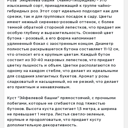
Роза "Эйфелева башня" (чайно-гибридная) – это
изысканный сорт, принадлежащий к группе чайно-
гибридных роз. Этот сорт идеально подходит как для
срезки, так и для групповых посадок в саду. Цветы
имеют нежный сиренево-розовый оттенок, с более
темной обратной стороной лепестков, что придает им
особую глубину и выразительность. Основной цвет
бутона – розовый, а его форма напоминает
удлиненный бокал с заостренным концом. Диаметр
полностью раскрывшегося бутона составляет 11-12 см,
что относит его к крупным цветам. Каждый бутон
состоит из 30-40 махровых лепестков, что придает
цветку пышность и объем. Цветки располагаются по
одному на каждом стебле, что делает их идеальными
для создания элегантных букетов. Аромат у розы
сладковатый и насыщенный, но не резкий, что делает
его приятным и ненавязчивым.
Куст "Эйфелевой башни" прямостоячий, с прочными
побегами, которые не сгибаются под тяжестью
бутонов. Высота куста достигает 1,5 метра, а ширина
не превышает 1 метра. Листья светло-зеленые,
крупные и продолговатые, что придает кусту
дополнительную декоративность.