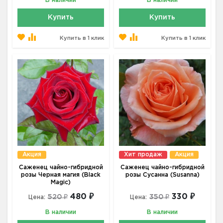
В наличии
В наличии
Купить
Купить
Купить в 1 клик
Купить в 1 клик
Акция
Хит продаж
Акция
Саженец чайно-гибридной
Саженец чайно-гибридной
розы Черная магия (Black
розы Сусанна (Susanna)
Magic)
480 ₽
330 ₽
520 ₽
350 ₽
Цена:
Цена:
В наличии
В наличии