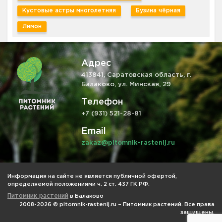
Кустовые астры многолетняя
Бузина чёрная
Лимон
Адрес
413841, Саратовская область, г.
Балаково, ул. Минская, 29
Телефон
+7 (931) 521-28-81
Email
zakaz@pitomnik-rastenij.ru
Информация на сайте не является публичной офертой,
определяемой положениями ч. 2 ст. 437 ГК РФ.
Питомник растений
в Балаково
2008-2026 © pitomnik-rastenij.ru – Питомник растений. Все права
защищены.