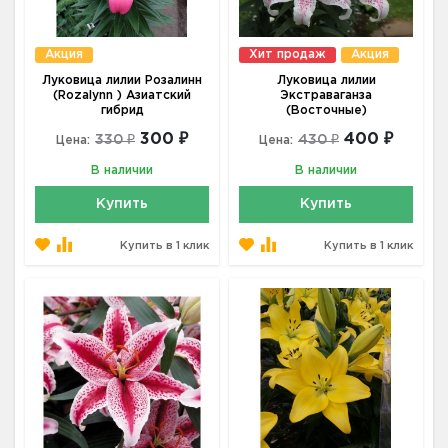
Акция
Хит продаж
Акция
Луковица лилии Розалинн
Луковица лилии
(Rozalynn ) Азиатский
Экстраваганза
гибрид
(Восточные)
300 ₽
400 ₽
330 ₽
430 ₽
Цена:
Цена:
В наличии
В наличии
Купить
Купить
Купить в 1 клик
Купить в 1 клик