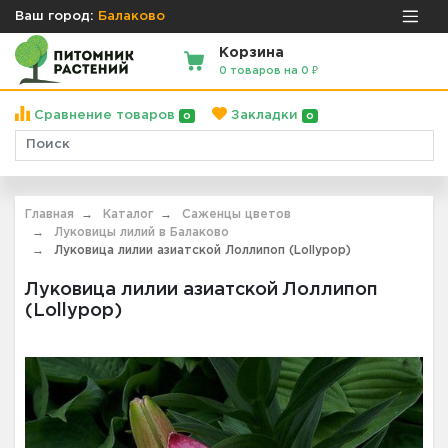
Ваш город:
Балаково
Корзина
0 товаров на 0 ₽
Сравнение товаров
Закладки
0
0
Главная
Каталог
Саженцы цветов
Луковицы лилий в Балаково
Луковица лилии азиатской Лоллипоп (Lollypop)
Луковица лилии азиатской Лоллипоп
(Lollypop)