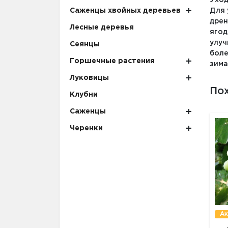
Для 
Саженцы хвойных деревьев
дрен
Лесные деревья
ягод
улуч
Сеянцы
боле
Горшечные растения
зима
Луковицы
По
Клубни
Саженцы
Черенки
Ак