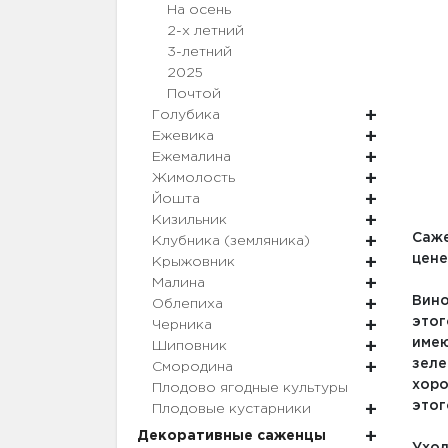
На осень
2-х летний
3-летний
2025
Почтой
Голубика
Ежевика
Ежемалина
Жимолость
Йошта
Кизильник
Саже
Клубника (земляника)
цене
Крыжовник
Малина
Вино
Облепиха
этог
Черника
имею
Шиповник
зеле
Смородина
хоро
Плодово ягодные культуры
этог
Плодовые кустарники
Декоративные саженцы
Уход