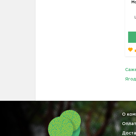
Мо
Саже
Ягод
О ком
Опла
Доста