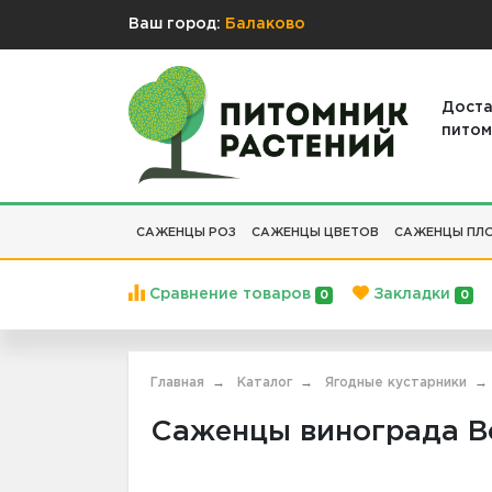
Ваш город:
Балаково
Доста
питом
САЖЕНЦЫ РОЗ
САЖЕНЦЫ ЦВЕТОВ
САЖЕНЦЫ ПЛО
Сравнение товаров
Закладки
0
0
Главная
Каталог
Ягодные кустарники
Саженцы винограда Во