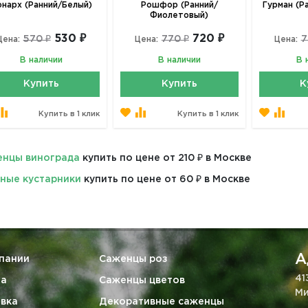
нарх (Ранний/Белый)
Рошфор (Ранний/
Гурман (Р
Фиолетовый)
530 ₽
720 ₽
570 ₽
770 ₽
7
Цена:
Цена:
Цена:
В наличии
В наличии
В 
Купить
Купить
К
Купить в 1 клик
Купить в 1 клик
нцы винограда
купить по цене от 210 ₽ в Москве
ные кустарники
купить по цене от 60 ₽ в Москве
А
пании
Саженцы роз
41
та
Саженцы цветов
Ми
вка
Декоративные саженцы