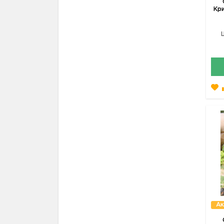
Кр
Ак