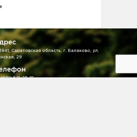
е
дрес
3841, Саратовская область, г. Балаково, ул.
нская, 29
елефон
 (931) 521-28-81
mail
kaz@pitomnik-rastenij.ru
© pitomnik-rastenij.ru – Питомник растений. Все права