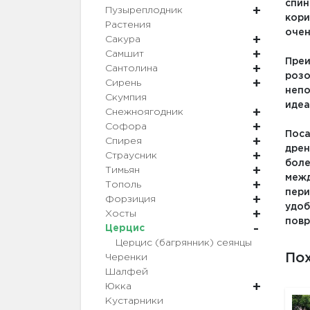
спин
Пузыреплодник
кори
Растения
очен
Сакура
Самшит
Преи
Сантолина
розо
Сирень
непо
Скумпия
идеа
Снежноягодник
Софора
Поса
Спирея
дрен
Страусник
боле
Тимьян
межд
Тополь
пери
Форзиция
удоб
Хосты
повр
Церцис
Церцис (багрянник) сеянцы
По
Черенки
Шалфей
Юкка
Кустарники