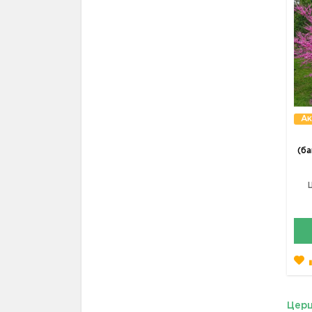
Ак
(ба
Церц