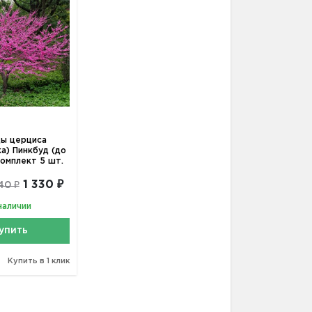
ы церциса
ка) Пинкбуд (до
комплект 5 шт.
1 330 ₽
40 ₽
наличии
упить
Купить в 1 клик