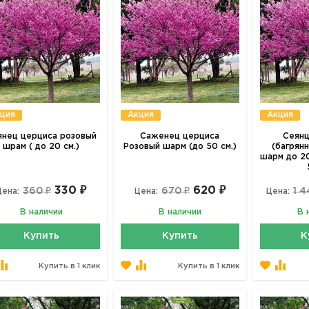
ция
Акция
Акция
янец церциса розовый
Саженец церциса
Сеянц
шрам ( до 20 см.)
Розовый шарм (до 50 см.)
(багрян
шарм до 20
330 ₽
620 ₽
360 ₽
670 ₽
1 4
Цена:
Цена:
Цена:
В наличии
В наличии
В 
Купить
Купить
К
Купить в 1 клик
Купить в 1 клик