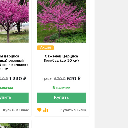
Акция
ы церциса
Саженец Церциса
ника) розовый
Пинкбуд (до 50 см)
 см. - комплект
5 шт.
1 330 ₽
620 ₽
40 ₽
670 ₽
Цена:
наличии
В наличии
упить
Купить
Купить в 1 клик
Купить в 1 клик