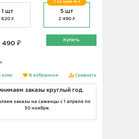
5 по цене 4-х
1 шт
5 шт
620 ₽
2 490 ₽
Купить
 490 ₽
и
1 клик
В избранное
Сравнить
инимаем заказы круглый год.
ляем заказы на саженцы с 1 апреля по
30 ноября.