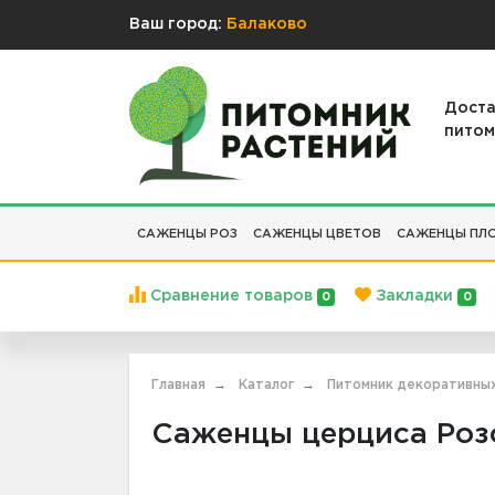
Ваш город:
Балаково
Доста
питом
САЖЕНЦЫ РОЗ
САЖЕНЦЫ ЦВЕТОВ
САЖЕНЦЫ ПЛО
Сравнение товаров
Закладки
0
0
Главная
Каталог
Питомник декоративны
Саженцы церциса Розо