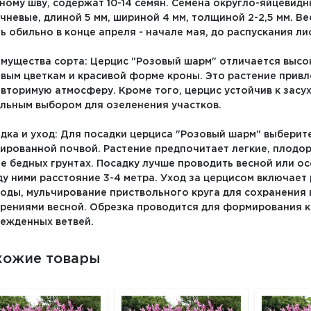
ному шву, содержат 10-14 семян. Семена округло-яйцевидн
чневые, длиной 5 мм, шириной 4 мм, толщиной 2-2,5 мм. Ве
ь обильно в конце апреля - начале мая, до распускания ли
мущества сорта: Церцис "Розовый шарм" отличается высо
вым цветкам и красивой форме кроны. Это растение привл
вторимую атмосферу. Кроме того, церцис устойчив к засухе
льным выбором для озеленения участков.
дка и уход: Для посадки церциса "Розовый шарм" выберит
ированной почвой. Растение предпочитает легкие, плодор
е бедных грунтах. Посадку лучше проводить весной или о
у ними расстояние 3-4 метра. Уход за церцисом включает
оды, мульчирование приствольного круга для сохранения 
рениями весной. Обрезка проводится для формирования к
ежденных ветвей.
хожие товары