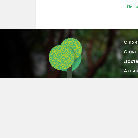
Пито
О ком
Опла
Доста
Акции
Гаран
Опто
Конта
Информация на сайте не является публичной офертой