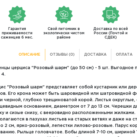
Гарантия
Свой питомник в
Доставка по всей
приживаемости
экологически чистом
России (Почтой и
саженцев 6 мес.
районе
СДЕК)
ОПИСАНИЕ
ОТЗЫВЫ (0)
ДОСТАВКА
ОПЛАТА
нцы церциса "Розовый шарм" (до 50 см) - 5 шт. Выгодное 
 4.
ис "Розовый шарм" представляет собой кустарник или дер
ов. Его крона может быть шаровидной или шатровидной фо
и черной, глубоко трещиноватой корой. Листья округлые, 
цевидным основанием, диаметром от 7 до 13 см. Черешки д
ху и сизые снизу, с вееровидно расположенными жилками. 
олагаются в пазухах листьев на старых ветвях и даже на с
о 2 см, ярко-розовый, лепестки лилово-розовые. Парус ко
ванию. Рыльце головчатое. Бобы длиной 7-10 см, шириной 1