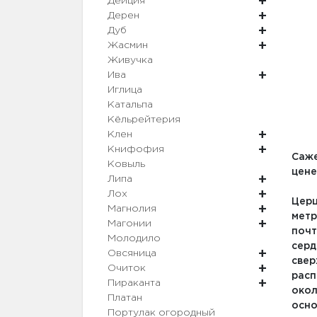
Дейция
Дерен
Дуб
Жасмин
Живучка
Ива
Иглица
Катальпа
Кёльрейтерия
Клен
Книфофия
Саже
Ковыль
цене
Липа
Лох
Церц
Магнолия
метр
Магонии
почт
Молодило
серд
Овсяница
свер
Очиток
расп
Пираканта
окол
Платан
осно
Портулак огородный