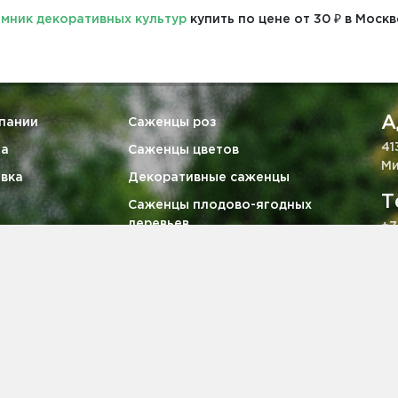
мник декоративных культур
купить по цене от 30 ₽ в Москв
А
пании
Саженцы роз
41
та
Саженцы цветов
Ми
вка
Декоративные саженцы
Т
Саженцы плодово-ягодных
деревьев
+7
тия
Ягодные кустарники
E
викам
Саженцы хвойных деревьев
za
кты
, определяемой положениями ч. 2 ст. 437 ГК РФ.
2008-2026 