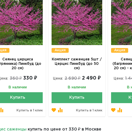
ция
Акция
Акция
Сеянец церциса
Комплект саженцев 5шт /
Сеянц
грянника) Пинкбуд (до
Церцис Пинкбуд (до 50
(багрянни
20 см)
см)
20 см) - 
330 ₽
2 490 ₽
360 ₽
2 690 ₽
1 4
Цена:
Цена:
Цена:
В наличии
В наличии
В 
Купить
Купить
К
Купить в 1 клик
Купить в 1 клик
ис саженцы
купить по цене от 330 ₽ в Москве