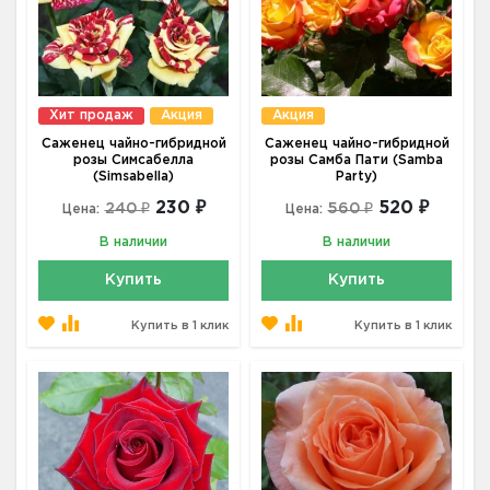
Хит продаж
Акция
Акция
Саженец чайно-гибридной
Саженец чайно-гибридной
розы Симсабелла
розы Самба Пати (Samba
(Simsabella)
Party)
230 ₽
520 ₽
240 ₽
560 ₽
Цена:
Цена:
В наличии
В наличии
Купить
Купить
Купить в 1 клик
Купить в 1 клик