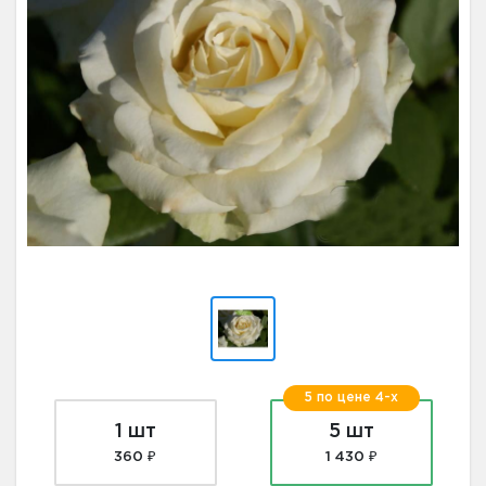
5 по цене 4-х
1 шт
5 шт
360 ₽
1 430 ₽