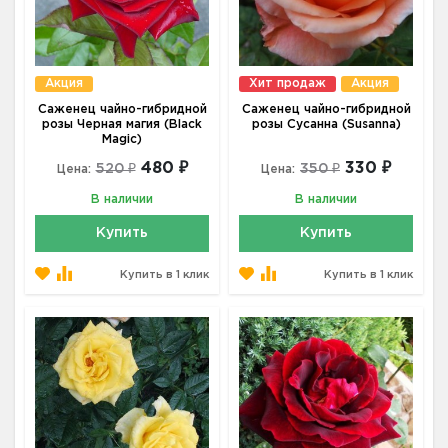
Акция
Хит продаж
Акция
Саженец чайно-гибридной
Саженец чайно-гибридной
розы Черная магия (Black
розы Сусанна (Susanna)
Magic)
480 ₽
330 ₽
520 ₽
350 ₽
Цена:
Цена:
В наличии
В наличии
Купить
Купить
Купить в 1 клик
Купить в 1 клик