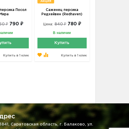
Акция
персика Посол
Саженец персика
Мира
Редхейвен (Redhaven)
790 ₽
780 ₽
50 ₽
840 ₽
Цена:
наличии
В наличии
упить
Купить
Купить в 1 клик
Купить в 1 клик
дрес
3841, Саратовская область, г. Балаково, ул.