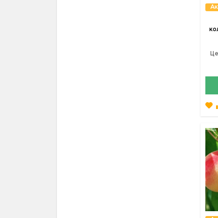
Ак
ко
Це