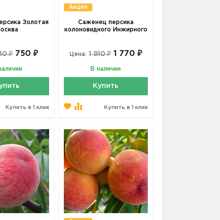
Акция
ерсика Золотая
Саженец персика
осква
колоновидного Инжирного
750 ₽
1 770 ₽
10 ₽
1 910 ₽
Цена:
наличии
В наличии
упить
Купить
Купить в 1 клик
Купить в 1 клик