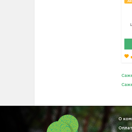
Ак
Саже
Саже
О ком
Опла