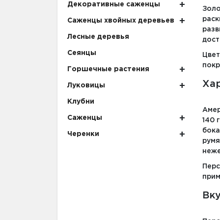
Декоративные саженцы
Зол
раск
Саженцы хвойных деревьев
разв
Лесные деревья
дост
Сеянцы
Цве
покр
Горшечные растения
Ха
Луковицы
Клубни
Амер
Саженцы
140 
бок
Черенки
рум
неже
Пер
прим
Вку