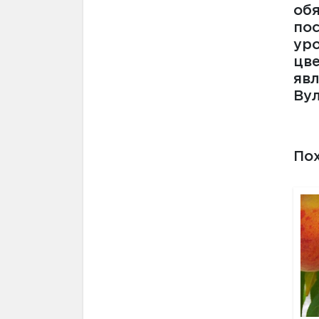
обя
пос
ур
цве
явл
Вул
По