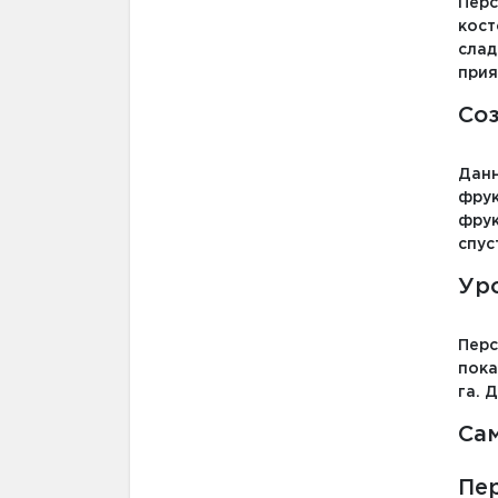
Перс
кост
слад
прия
Со
Данн
фрук
фрук
спус
Ур
Перс
пока
га. 
Са
Пер