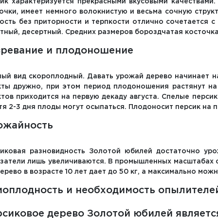
ик характеризуется прекрасными вкусовыми качествами.
очки, имеет немного волокнистую и весьма сочную структ
ость без приторности и терпкости отлично сочетается с
тный, десертный. Средних размеров бороздчатая косточка
зревание и плодоношение
ый вид скороплодный. Давать урожай дерево начинает на
ты дружно, при этом период плодоношения растянут на 
тов приходится на первую декаду августа. Спелые персики
тя 2-3 дня плоды могут осыпаться. Плодоносит персик на п
ожайность
иковая разновидность Золотой юбилей достаточно уро
затели лишь увеличиваются. В промышленных масштабах с
Дерево в возрасте 10 лет дает до 50 кг, а максимально можн
моплодность и необходимость опылителе
сиковое дерево Золотой юбилей являетс