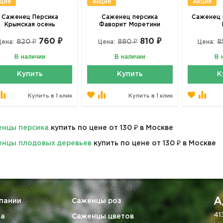
ция
Акция
Акция
Саженец Персика
Саженец персика
Саженец 
Крымская осень
Фаворит Моретини
760 ₽
810 ₽
820 ₽
880 ₽
8
Цена:
Цена:
Цена:
В наличии
В наличии
В 
Купить
Купить
К
Купить в 1 клик
Купить в 1 клик
нцы персика
купить по цене от 130 ₽ в Москве
нцы плодовых деревьев
купить по цене от 130 ₽ в Москве
А
пании
Саженцы роз
41
та
Саженцы цветов