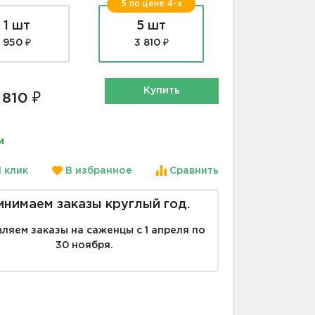
5 по цене 4-х
1 шт
5 шт
950 ₽
3 810 ₽
Купить
 810 ₽
и
1 клик
В избранное
Сравнить
инимаем заказы круглый год.
ляем заказы на саженцы с 1 апреля по
30 ноября.