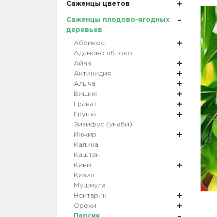
Саженцы цветов
Саженцы плодово-ягодных
деревьев
Абрикос
Адамово яблоко
Айва
Актинидия
Алыча
Вишня
Гранат
Груша
Зизифус (унаби)
Инжир
Калина
Каштан
Киви
Кизил
Мушмула
Нектарин
Орехи
Персик