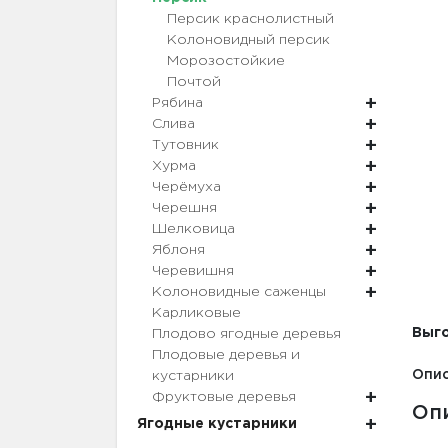
Персик краснолистный
Колоновидный персик
Морозостойкие
Почтой
Рябина
Слива
Тутовник
Хурма
Черёмуха
Черешня
Шелковица
Яблоня
Черевишня
Колоновидные саженцы
Карликовые
Выго
Плодово ягодные деревья
Плодовые деревья и
Опис
кустарники
Фруктовые деревья
Оп
Ягодные кустарники