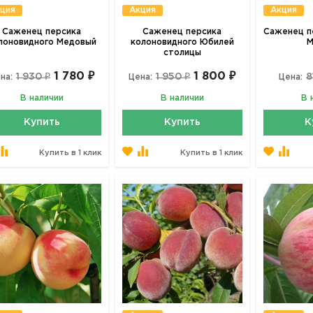
ция
Акция
Акция
Саженец персика
Саженец персика
Саженец п
лоновидного Медовый
колоновидного Юбилей
М
столицы
1 780 ₽
1 800 ₽
1 930 ₽
1 950 ₽
8
на:
Цена:
Цена:
В наличии
В наличии
В 
Купить
Купить
К
Купить в 1 клик
Купить в 1 клик