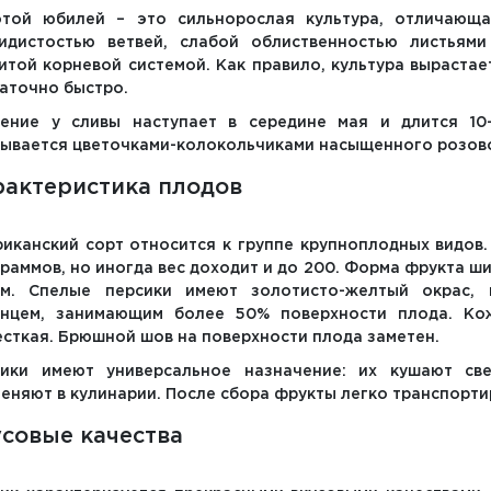
отой юбилей – это сильнорослая культура, отличающ
идистостью ветвей, слабой облиственностью листьями
итой корневой системой. Как правило, культура вырастает
аточно быстро.
тение у сливы наступает в середине мая и длится 10
ывается цветочками-колокольчиками насыщенного розово
рактеристика плодов
иканский сорт относится к группе крупноплодных видов.
граммов, но иногда вес доходит и до 200. Форма фрукта ш
ам. Спелые персики имеют золотисто-желтый окрас, 
янцем, занимающим более 50% поверхности плода. Ко
сткая. Брюшной шов на поверхности плода заметен.
сики имеют универсальное назначение: их кушают све
еняют в кулинарии. После сбора фрукты легко транспортир
совые качества