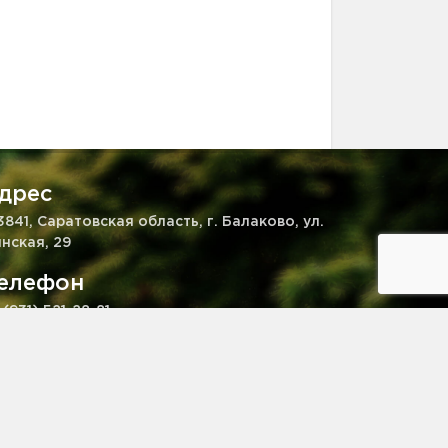
дрес
3841, Саратовская область, г. Балаково, ул.
нская, 29
елефон
 (931) 521-28-81
mail
kaz@pitomnik-rastenij.ru