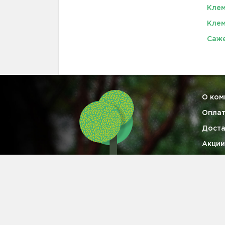
Клем
Клем
Саже
О ком
Опла
Доста
Акции
Гаран
Опто
Конта