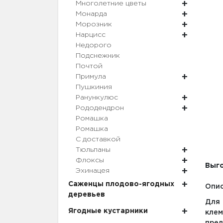
Многолетние цветы
Монарда
Морозник
Нарцисс
Недорого
Подснежник
Почтой
Примула
Пушкиния
Ранункулюс
Рододендрон
Ромашка
Ромашка
С доставкой
Тюльпаны
Флоксы
Выго
Эхинацея
Саженцы плодово-ягодных
Опис
деревьев
Для 
Ягодные кустарники
клем