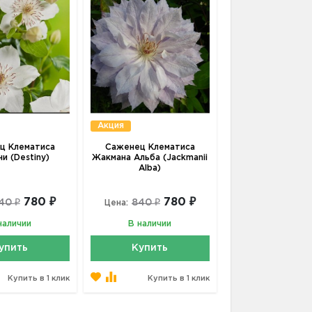
Акция
ц Клематиса
Саженец Клематиса
и (Destiny)
Жакмана Альба (Jackmanii
Alba)
780 ₽
780 ₽
40 ₽
840 ₽
Цена:
наличии
В наличии
упить
Купить
Купить в 1 клик
Купить в 1 клик