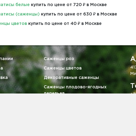
атисы белые
купить по цене от 720 ₽ в Москве
атисы (саженцы)
купить по цене от 630 ₽ в Москве
нцы цветов
купить по цене от 40 ₽ в Москве
А
пании
Саженцы роз
41
та
Саженцы цветов
Ми
вка
Декоративные саженцы
Т
Саженцы плодово-ягодных
деревьев
+7
тия
Ягодные кустарники
E
викам
Саженцы хвойных деревьев
za
кты