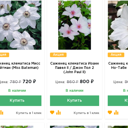
ция
Акция
Акция
женец клематиса Мисс
Саженец клематиса Иоанн
Саженец к
йтман (Miss Bateman)
Павел II / Джон Пол 2
Но-Таби 
(John Paul II)
720 ₽
800 ₽
780 ₽
860 ₽
9
Цена:
Цена:
Цена:
В наличии
В наличии
В 
Купить
Купить
К
Купить в 1 клик
Купить в 1 клик