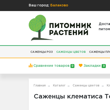
Ваш город:
Балаково
Доста
питом
САЖЕНЦЫ РОЗ
САЖЕНЦЫ ЦВЕТОВ
САЖЕНЦЫ ПЛ
Сравнение товаров
Закладки
0
0
Главная
Каталог
Саженцы цветов
К
Саженцы клематиса То