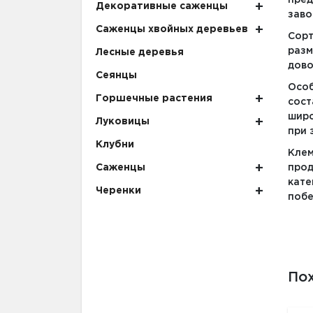
пред
Декоративные саженцы
заво
Саженцы хвойных деревьев
Сорт
разм
Лесные деревья
дово
Сеянцы
Особ
Горшечные растения
сос
широ
Луковицы
при 
Клубни
Кле
Саженцы
прод
кате
Черенки
побе
По