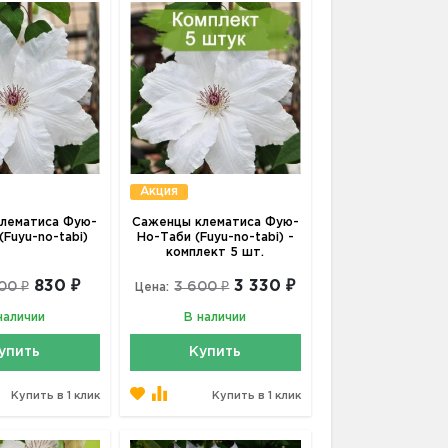
Акция
лематиса Фую-
Саженцы клематиса Фую-
(Fuyu-no-tabi)
Но-Таби (Fuyu-no-tabi) -
комплект 5 шт.
830 ₽
3 330 ₽
00 ₽
3 600 ₽
Цена:
наличии
В наличии
упить
Купить
Купить в 1 клик
Купить в 1 клик