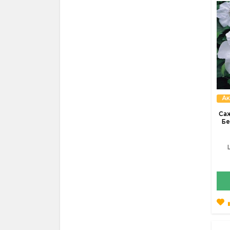
Ак
Са
Бе