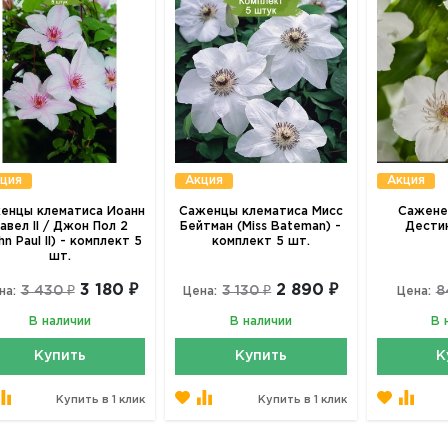
ция
Акция
Акция
енцы клематиса Иоанн
Саженцы клематиса Мисс
Сажене
авел II / Джон Пол 2
Бейтман (Miss Bateman) -
Дестин
hn Paul II) - комплект 5
комплект 5 шт.
шт.
3 180 ₽
2 890 ₽
3 430 ₽
3 130 ₽
8
на:
Цена:
Цена:
В наличии
В наличии
В 
Купить
Купить
К
Купить в 1 клик
Купить в 1 клик