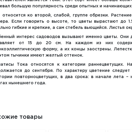
ставителем является Токи. Этот сорт имеет больше коли
евал большую популярность среди опытных и начинающих
 относится ко второй, слабой, группе обрезки. Растени
ера. Если говорить о высоте, то цветы вырастают до 1.
льно гибкие и крепкие, а сам стебель вьющийся. Листья о
енный интерес садоводов вызывают именно цветы. Они д
тавляет от 15 до 20 см. На каждом из них содер
коэллиптическую форму, а их концы заострены. Лепестк
этом тычинки имеют желтый оттенок.
матисы Тока относятся к категории раннецветущих. Н
олжается до сентября. По характеру цветение следует 
гории повторноцветущих, в два срока: в начале лета – 
гах нынешнего года.
хожие товары