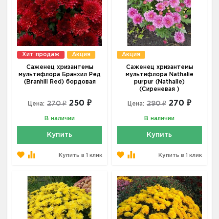
Хит продаж
Акция
Акция
Саженец хризантемы
Саженец хризантемы
мультифлора Бранхил Ред
мультифлора Nathalie
(Branhill Red) бордовая
purpur (Nathalie)
(Сиреневая )
250 ₽
270 ₽
270 ₽
290 ₽
Цена:
Цена:
В наличии
В наличии
Купить
Купить
Купить в 1 клик
Купить в 1 клик