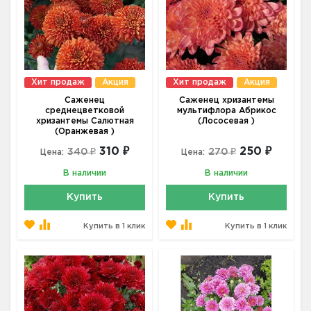
Хит продаж
Акция
Хит продаж
Акция
Саженец
Саженец хризантемы
среднецветковой
мультифлора Абрикос
хризантемы Салютная
(Лососевая )
(Оранжевая )
310 ₽
250 ₽
340 ₽
270 ₽
Цена:
Цена:
В наличии
В наличии
Купить
Купить
Купить в 1 клик
Купить в 1 клик