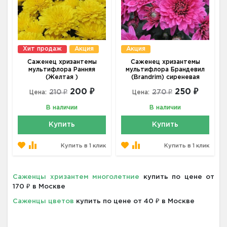
Хит продаж
Акция
Акция
Саженец хризантемы
Саженец хризантемы
мультифлора Ранняя
мультифлора Брандевил
(Желтая )
(Brandrim) сиреневая
200 ₽
250 ₽
210 ₽
270 ₽
Цена:
Цена:
В наличии
В наличии
Купить
Купить
Купить в 1 клик
Купить в 1 клик
Саженцы хризантем многолетние
купить по цене от
170 ₽ в Москве
Саженцы цветов
купить по цене от 40 ₽ в Москве