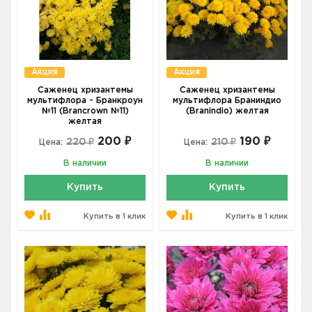
Акция
Акция
Саженец хризантемы
Саженец хризантемы
мультифлора - Бранкроун
мультифлора Браниндио
№11 (Brancrown №11)
(Branindio) желтая
желтая
200 ₽
190 ₽
220 ₽
210 ₽
Цена:
Цена:
В наличии
В наличии
Купить
Купить
Купить в 1 клик
Купить в 1 клик