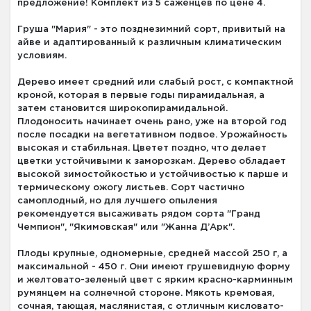
предложение! Комплект из 5 саженцев по цене 4.
Груша "Мария" - это позднезимний сорт, привитый на
айве и адаптированный к различным климатическим
условиям.
Дерево имеет средний или слабый рост, с компактной
кроной, которая в первые годы пирамидальная, а
затем становится широкопирамидальной.
Плодоносить начинает очень рано, уже на второй год
после посадки на вегетативном подвое. Урожайность
высокая и стабильная. Цветет поздно, что делает
цветки устойчивыми к заморозкам. Дерево обладает
высокой зимостойкостью и устойчивостью к парше и
термическому ожогу листьев. Сорт частично
самоплодный, но для лучшего опыления
рекомендуется высаживать рядом сорта "Гранд
Чемпион", "Якимовская" или "Жанна Д’Арк".
Плоды крупные, одномерные, средней массой 250 г, а
максимальной - 450 г. Они имеют грушевидную форму
и желтовато-зеленый цвет с ярким красно-карминным
румянцем на солнечной стороне. Мякоть кремовая,
сочная, тающая, маслянистая, с отличным кисловато-