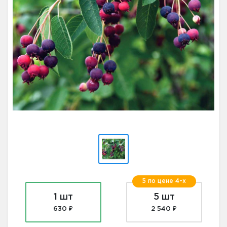
5 по цене 4-х
1 шт
5 шт
630 ₽
2 540 ₽