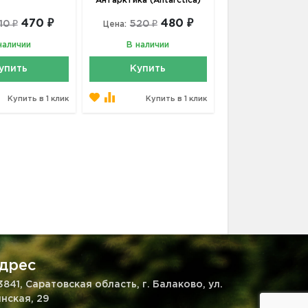
Антарктика (Antarctica)
470 ₽
480 ₽
10 ₽
520 ₽
Цена:
наличии
В наличии
упить
Купить
Купить в 1 клик
Купить в 1 клик
дрес
3841, Саратовская область, г. Балаково, ул.
нская, 29