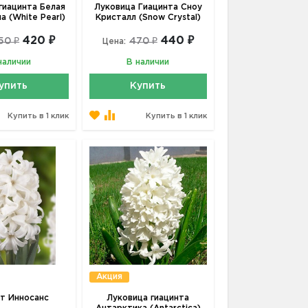
гиацинта Белая
Луковица Гиацинта Сноу
 (White Pearl)
Кристалл (Snow Crystal)
420 ₽
440 ₽
50 ₽
470 ₽
Цена:
наличии
В наличии
упить
Купить
Купить в 1 клик
Купить в 1 клик
Акция
т Инносанс
Луковица гиацинта