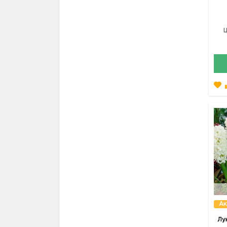
Ц
Ак
Лу