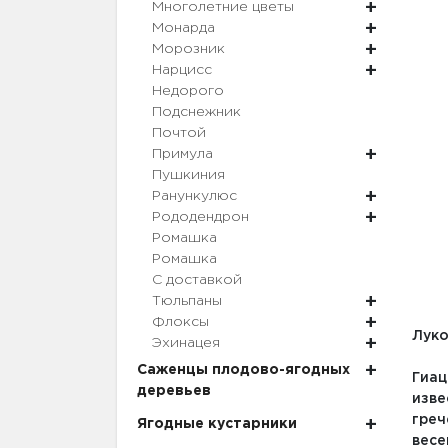
Многолетние цветы
Монарда
Морозник
Нарцисс
Недорого
Подснежник
Почтой
Примула
Пушкиния
Ранункулюс
Рододендрон
Ромашка
Ромашка
С доставкой
Тюльпаны
Флоксы
Луко
Эхинацея
Саженцы плодово-ягодных
Гиац
деревьев
изве
греч
Ягодные кустарники
весе