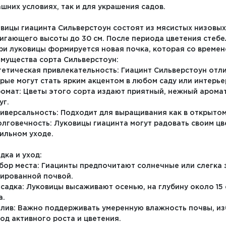
шних условиях, так и для украшения садов.
вицы гиацинта Сильверстоун состоят из мясистых низовых
игающего высоты до 30 см. После периода цветения стебе
ри луковицы формируется новая почка, которая со времен
мущества сорта Сильверстоун:
стетическая привлекательность: Гиацинт Сильверстоун отл
рые могут стать ярким акцентом в любом саду или интерье
ромат: Цветы этого сорта издают приятный, нежный арома
уг.
ниверсальность: Подходит для выращивания как в открытом 
олговечность: Луковицы гиацинта могут радовать своим ц
ильном уходе.
дка и уход:
ыбор места: Гиацинты предпочитают солнечные или слегка
ированной почвой.
осадка: Луковицы высаживают осенью, на глубину около 15 с
а.
олив: Важно поддерживать умеренную влажность почвы, из
од активного роста и цветения.