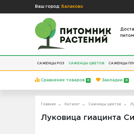
Ваш город:
Балаково
Доста
питом
САЖЕНЦЫ РОЗ
САЖЕНЦЫ ЦВЕТОВ
САЖЕНЦЫ ПЛ
Сравнение товаров
Закладки
0
0
Главная
Каталог
Саженцы цветов
Л
Луковица гиацинта Сил