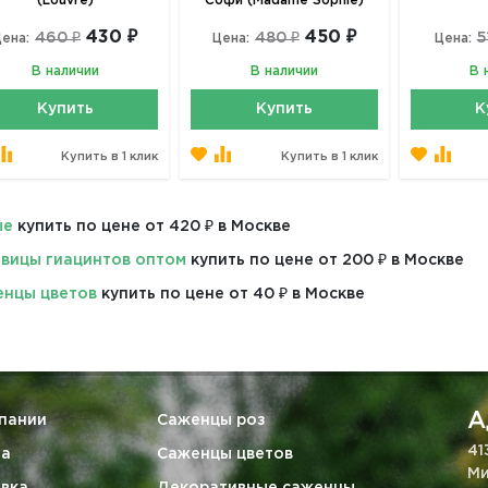
(Louvre)
Софи (Madame Sophie)
430 ₽
450 ₽
460 ₽
480 ₽
5
ена:
Цена:
Цена:
В наличии
В наличии
В 
Купить
Купить
К
Купить в 1 клик
Купить в 1 клик
ые
купить по цене от 420 ₽ в Москве
вицы гиацинтов оптом
купить по цене от 200 ₽ в Москве
нцы цветов
купить по цене от 40 ₽ в Москве
А
пании
Саженцы роз
41
та
Саженцы цветов
Ми
вка
Декоративные саженцы