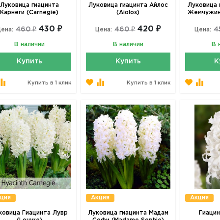
Луковица гиацинта
Луковица гиацинта Айлос
Луковица 
Карнеги (Carnegie)
(Aiolos)
Жемчужина
430 ₽
420 ₽
460 ₽
460 ₽
4
ена:
Цена:
Цена:
В наличии
В наличии
В 
Купить
Купить
К
Купить в 1 клик
Купить в 1 клик
ция
Акция
Акция
ковица Гиацинта Лувр
Луковица гиацинта Мадам
Гиацин