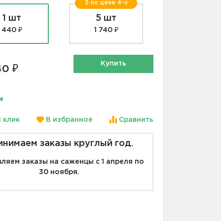
5 по цене 4-х
1 шт
5 шт
440 ₽
1 740 ₽
Купить
0 ₽
и
1 клик
В избранное
Сравнить
инимаем заказы круглый год.
ляем заказы на саженцы с 1 апреля по
30 ноября.