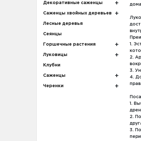
Декоративные саженцы
дома
Саженцы хвойных деревьев
Луко
Лесные деревья
дост
внут
Сеянцы
Преи
1. Э
Горшечные растения
кото
Луковицы
2. А
вокр
Клубни
3. У
Саженцы
4. Д
прав
Черенки
Поса
1. В
дрен
2. П
друг
3. П
пери