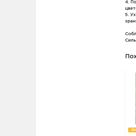
4. П
цвет
5. У
хран
Собл
Силь
По
Ак