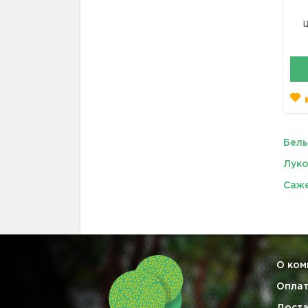
Ц
Бел
Луко
Саже
О ком
Опла
Доста