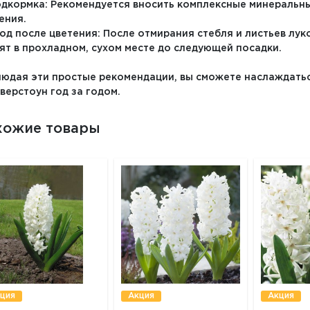
одкормка: Рекомендуется вносить комплексные минеральны
ения.
ход после цветения: После отмирания стебля и листьев лу
ят в прохладном, сухом месте до следующей посадки.
юдая эти простые рекомендации, вы сможете наслаждать
верстоун год за годом.
хожие товары
ция
Акция
Акция