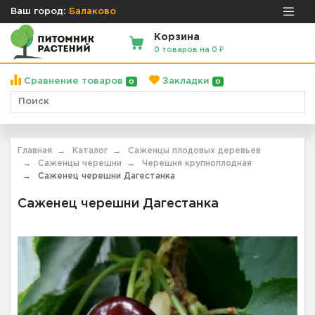
Ваш город:
Балаково
Корзина
0 товаров на 0 ₽
Сравнение товаров
Закладки
0
0
Главная
Каталог
Саженцы плодовых деревьев
Саженцы черешни
Черешня крупноплодная
Саженец черешни Дагестанка
Саженец черешни Дагестанка