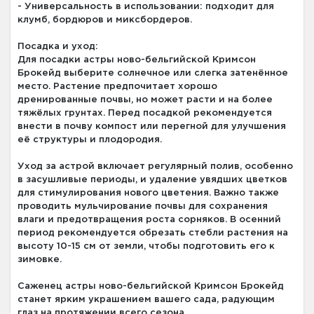
- Универсальность в использовании: подходит для
клумб, бордюров и миксбордеров.
Посадка и уход:
Для посадки астры ново-бельгийской Кримсон
Брокейд выберите солнечное или слегка затенённое
место. Растение предпочитает хорошо
дренированные почвы, но может расти и на более
тяжёлых грунтах. Перед посадкой рекомендуется
внести в почву компост или перегной для улучшения
её структуры и плодородия.
Уход за астрой включает регулярный полив, особенно
в засушливые периоды, и удаление увядших цветков
для стимулирования нового цветения. Важно также
проводить мульчирование почвы для сохранения
влаги и предотвращения роста сорняков. В осенний
период рекомендуется обрезать стебли растения на
высоту 10-15 см от земли, чтобы подготовить его к
зимовке.
Саженец астры ново-бельгийской Кримсон Брокейд
станет ярким украшением вашего сада, радующим
глаз на протяжении всего сезона.