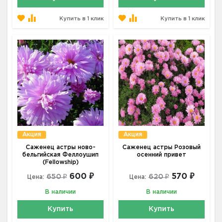
Купить в 1 клик
Купить в 1 клик
Акция
Акция
Саженец астры ново-
Саженец астры Розовый
бельгийская Феллоушип
осенний привет
(Fellowship)
600 ₽
570 ₽
650 ₽
620 ₽
Цена:
Цена:
В наличии
В наличии
Купить
Купить