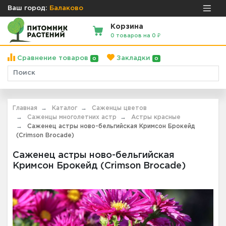
Ваш город:
Балаково
Корзина
0 товаров на 0 ₽
Сравнение товаров
Закладки
0
0
Главная
Каталог
Саженцы цветов
Саженцы многолетних астр
Астры красные
Саженец астры ново-бельгийская Кримсон Брокейд
(Crimson Brocade)
Саженец астры ново-бельгийская
Кримсон Брокейд (Crimson Brocade)