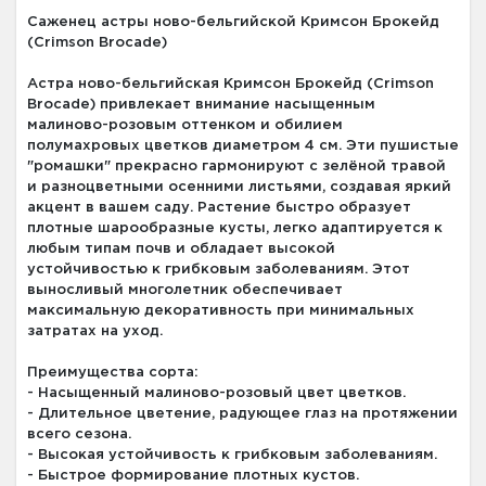
Саженец астры ново-бельгийской Кримсон Брокейд
(Crimson Brocade)
Астра ново-бельгийская Кримсон Брокейд (Crimson
Brocade) привлекает внимание насыщенным
малиново-розовым оттенком и обилием
полумахровых цветков диаметром 4 см. Эти пушистые
"ромашки" прекрасно гармонируют с зелёной травой
и разноцветными осенними листьями, создавая яркий
акцент в вашем саду. Растение быстро образует
плотные шарообразные кусты, легко адаптируется к
любым типам почв и обладает высокой
устойчивостью к грибковым заболеваниям. Этот
выносливый многолетник обеспечивает
максимальную декоративность при минимальных
затратах на уход.
Преимущества сорта:
- Насыщенный малиново-розовый цвет цветков.
- Длительное цветение, радующее глаз на протяжении
всего сезона.
- Высокая устойчивость к грибковым заболеваниям.
- Быстрое формирование плотных кустов.