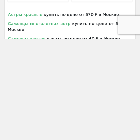
Астры красные
купить по цене от 570 ₽ в Москве
Саженцы многолетних астр
купить по цене от 560 ₽ в
Москве
Саженцы цветов
купить по цене от 40 ₽ в Москве
Адрес
413841, Саратовская область, г.
Балаково, ул. Минская, 29
Телефон
+7 (931) 521-28-81
Email
zakaz@pitomnik-rastenij.ru