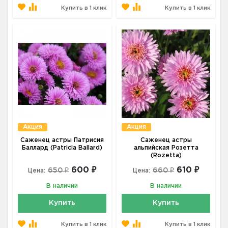
Купить в 1 клик
Купить в 1 клик
Акция
Акция
Саженец астры Патрисия
Саженец астры
Баллард (Patricia Ballard)
альпийская Розетта
(Rozetta)
600 ₽
610 ₽
650 ₽
660 ₽
Цена:
Цена:
В наличии
В наличии
Купить
Купить
Купить в 1 клик
Купить в 1 клик