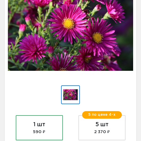
5 по цене 4-х
1 шт
5 шт
590 ₽
2 370 ₽