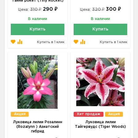
Тайни рокет (Tiny Rocket)
290 ₽
300 ₽
310 ₽
320 ₽
Цена:
Цена:
В наличии
В наличии
Купить
Купить
Купить в 1 клик
Купить в 1 клик
Акция
Хит продаж
Акция
Луковица лилии Розалинн
Луковица лилии
(Rozalynn ) Азиатский
Тайгервудс (Tiger Woods)
гибрид